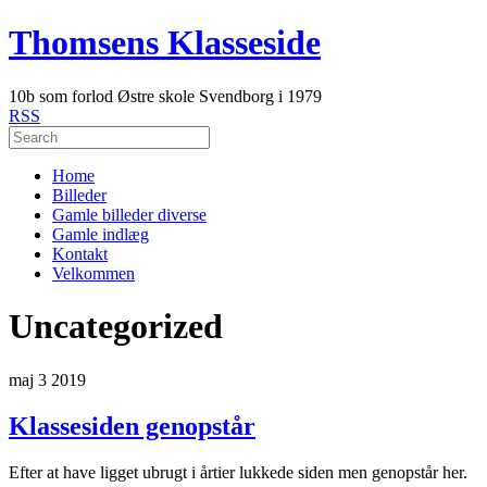
Thomsens Klasseside
10b som forlod Østre skole Svendborg i 1979
RSS
Home
Billeder
Gamle billeder diverse
Gamle indlæg
Kontakt
Velkommen
Uncategorized
maj
3
2019
Klassesiden genopstår
Efter at have ligget ubrugt i årtier lukkede siden men genopstår her.